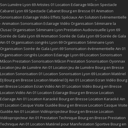
Son Lumière Lyon 69
Artistes 01
Location Eclairage Mâcon
Spectacle
Cabaret Lyon 69
Spectacle Cabaret Bourg en Bresse 01
Animation
Sonorisation Eclairage Vidéo Effets Spéciaux Ain
Solution Evènementielle
- Animation Sonorisation Eclairage Vidéo
Organisation Séminaire la
Clusaz
Organisation Séminaire Lyon
Prestation Audiovisuelle Lyon 69
Soirée de Gala Lyon 69
Animation Soirée de Gala Lyon 69
Soirée de Gala
Ain 01
Organisation congrès Lyon 69
Organisation Séminaire Lyon
Organisation Soirée de Gala Lyon 69
Sonorisation évènementielle Ain 01
Organisation congrès
Location Eclairage Lyon 69
Location Sonorisation
Mâcon
Prestation Sonorisation Mâcon
Prestation Sonorisation Oyonnax
Location Jeu de Lumière Ain 01
Location Jeu de Lumière Bourg en Bresse
Location Sonorisation 01
Location Sonorisation Lyon 69
Location Matériel
DJ Bourg en Bresse
Location Matériel DJ Ain 01
Location Ecran Vidéo Bourg
en Bresse
Location Ecran Vidéo Ain 01
Location Vidéo Bourg en Bresse
Location Vidéo Ain 01
Location Eclairage Bourg en Bresse
Location
Eclairage Ain 01
Location Karaoké Bourg en Bresse
Location Karaoké Ain
01
Location Casque Visite Guidée Bourg en Bresse
Location Casque Visite
Guidée Ain 01
Location Vidéoprojecteur Bourg en Bresse
Location
Vidéoprojecteur Ain 01
Prestation Technique Bourg en Bresse
Prestation
Technique Ain 01
Location Matériel pour Manifestation Sportive Bourg en