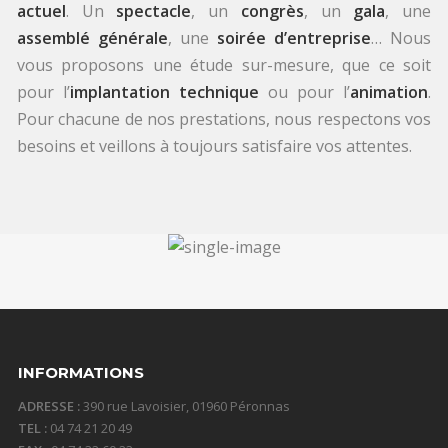
actuel
. Un
spectacle
, un
congrès
, un
gala
, une
assemblé générale
, une
soirée d’entreprise
… Nous
vous proposons une étude sur-mesure, que ce soit
pour l’
implantation technique
ou pour l’
animation
.
Pour chacune de nos prestations, nous respectons vos
besoins et veillons à toujours satisfaire vos attentes.
INFORMATIONS
ADRESSE :
390 rue Lavoisier, 01960 Péronnas
TEL :
04 74 21 20 49