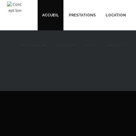
ACCUEIL
PRESTATIONS
LOCATION
DESTOCKAGE
ARTISTES
NEWS
CONTACT
SON, LUMIÈRE
& VIDEO
Prestations techniques et