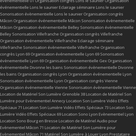
événementielle 01
Organisation congrès Lons le saunier
Organisation
événementielle Lons le saunier
Eclairage séminaire Lons le saunier
Sonorisation évènementielle Lons le saunier
Organisation congrès
Mâcon
Organisation événementielle Mâcon
Sonorisation évènementielle
Mâcon
Organisation événementielle Belley
Sonorisation évènementielle
Belley
Sonorisation Villefranche
Organisation congrès Villefranche
Organisation événementielle Villefranche
Eclairage séminaire
Villefranche
Sonorisation évènementielle Villefranche
Organisation
congrès Lyon 69
Organisation événementielle Lyon 69
Sonorisation
évènementielle Lyon 69
Organisation événementielle Gex
Organisation
événementielle Divonne les bains
Sonorisation évènementielle Divonne
les bains
Organisation congrès Lyon
Organisation événementielle Lyon
Sonorisation évènementielle Lyon
Organisation congrès Vienne
Organisation événementielle Vienne
Sonorisation évènementielle Vienne
Location de Matériel Son Lumière Grenoble 38
Location de Matériel Son
Lumière pour Evènementiel Annecy
Location Son Lumière Vidéo Effets
Spéciaux 71
Location Son Lumière Vidéo Effets Spéciaux 73
Location Son
Lumière Vidéo Effets Spéciaux 69
Location Sono Lyon
Evènementiel Lyon
Location Sono Bourg en Bresse
Location de Matériel Audio pour
Evènementiel Mâcon 71
Location de Matériel Son Lumière pour
Evènementiel Mâcon 71
Matériel Son Lumière à Louer Lyon
Prestataire