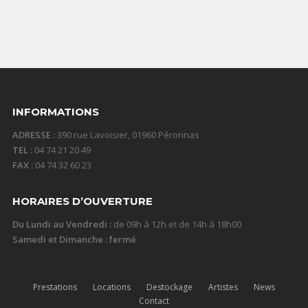
10,00
€
TTC / jour
INFORMATIONS
ADRESSE :
390 rue Lavoisier, 01960 Péronnas
TEL :
04 74 21 20 49
FAX :
04 74 32 60 23
HORAIRES D’OUVERTURE
Du Lundi au Vendredi :
de 09h à 12h et de 14h à 18h00
Samedi et Dimanche : fermé
Prestations
Locations
Destockage
Artistes
News
Contact