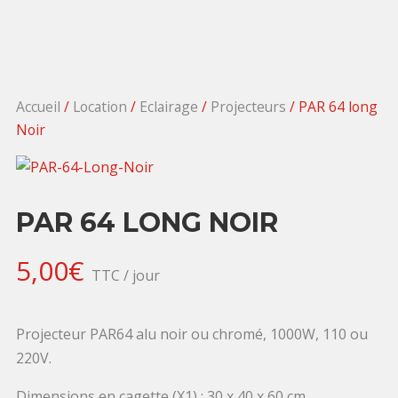
Accueil
/
Location
/
Eclairage
/
Projecteurs
/ PAR 64 long
Noir
PAR 64 LONG NOIR
5,00
€
TTC / jour
Projecteur PAR64 alu noir ou chromé, 1000W, 110 ou
220V.
Dimensions en cagette (X1) : 30 x 40 x 60 cm.