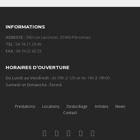
INFORMATIONS
ADRESSE :
390 rue Lavoisier, 01960 Péronnas
TEL :
04 74 21 20 49
FAX :
04 74 32 60 23
HORAIRES D’OUVERTURE
Du Lundi au Vendredi :
de 09h à 12h et de 14h à 18h00
Samedi et Dimanche : fermé
Prestations
Locations
Destockage
Artistes
News
Contact