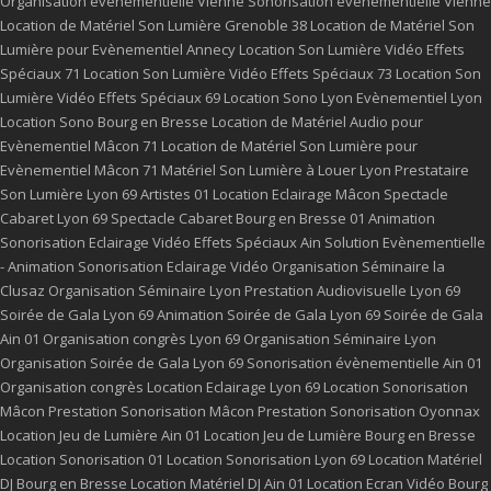
Organisation événementielle Vienne
Sonorisation évènementielle Vienne
Location de Matériel Son Lumière Grenoble 38
Location de Matériel Son
Lumière pour Evènementiel Annecy
Location Son Lumière Vidéo Effets
Spéciaux 71
Location Son Lumière Vidéo Effets Spéciaux 73
Location Son
Lumière Vidéo Effets Spéciaux 69
Location Sono Lyon
Evènementiel Lyon
Location Sono Bourg en Bresse
Location de Matériel Audio pour
Evènementiel Mâcon 71
Location de Matériel Son Lumière pour
Evènementiel Mâcon 71
Matériel Son Lumière à Louer Lyon
Prestataire
Son Lumière Lyon 69
Artistes 01
Location Eclairage Mâcon
Spectacle
Cabaret Lyon 69
Spectacle Cabaret Bourg en Bresse 01
Animation
Sonorisation Eclairage Vidéo Effets Spéciaux Ain
Solution Evènementielle
- Animation Sonorisation Eclairage Vidéo
Organisation Séminaire la
Clusaz
Organisation Séminaire Lyon
Prestation Audiovisuelle Lyon 69
Soirée de Gala Lyon 69
Animation Soirée de Gala Lyon 69
Soirée de Gala
Ain 01
Organisation congrès Lyon 69
Organisation Séminaire Lyon
Organisation Soirée de Gala Lyon 69
Sonorisation évènementielle Ain 01
Organisation congrès
Location Eclairage Lyon 69
Location Sonorisation
Mâcon
Prestation Sonorisation Mâcon
Prestation Sonorisation Oyonnax
Location Jeu de Lumière Ain 01
Location Jeu de Lumière Bourg en Bresse
Location Sonorisation 01
Location Sonorisation Lyon 69
Location Matériel
DJ Bourg en Bresse
Location Matériel DJ Ain 01
Location Ecran Vidéo Bourg