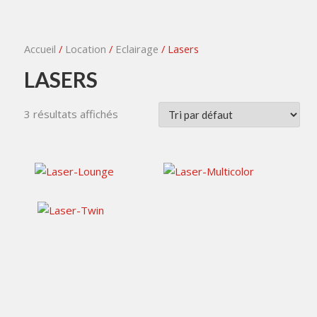
Accueil
/
Location
/
Eclairage
/ Lasers
LASERS
3 résultats affichés
20,00
€
80,00
€
TTC / jour
TTC / jour
30,00
€
TTC / jour