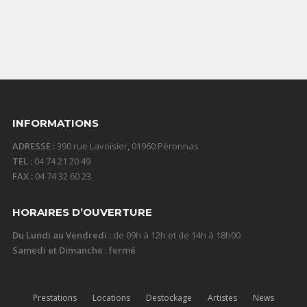
INFORMATIONS
ADRESSE :
390 rue Lavoisier, 01960 Péronnas
TEL :
04 74 21 20 49
FAX :
04 74 32 60 23
HORAIRES D’OUVERTURE
Du Lundi au Vendredi :
de 09h à 12h et de 14h à 18h00
Samedi et Dimanche : fermé
Prestations
Locations
Destockage
Artistes
News