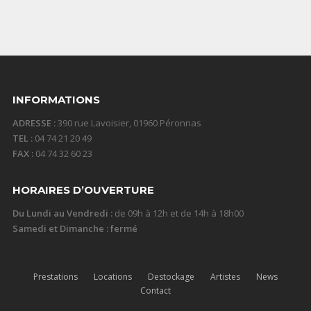
INFORMATIONS
ADRESSE :
390 rue Lavoisier, 01960 Péronnas
TEL :
04 74 21 20 49
FAX :
04 74 32 60 23
HORAIRES D’OUVERTURE
Du Lundi au Vendredi :
de 09h à 12h et de 14h à 18h00
Samedi et Dimanche : fermé
Prestations
Locations
Destockage
Artistes
News
Contact