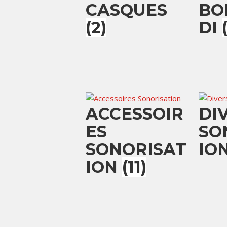
CASQUES
BO
(2)
DI
ACCESSOIR
DI
ES
SO
SONORISAT
IO
ION
(11)