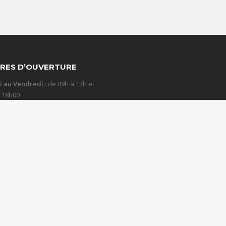
RES D’OUVERTURE
i au Vendredi :
de 09h à 12h et
à 18h00
et Dimanche : fermé
s
Contact
Copyright © Concept Son 2023 |
Mentions Légales
anisation événementielle Bourg en Bresse
Organisation congrès Oyonna
sation congrès Lons le saunier
Organisation événementielle Lons le saun
con
Sonorisation évènementielle Mâcon
Organisation événementielle Bell