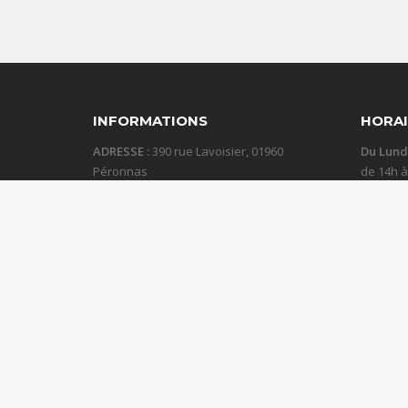
INFORMATIONS
HORAI
ADRESSE :
390 rue Lavoisier, 01960
Du Lund
Péronnas
de 14h 
TEL :
04 74 21 20 49
Samedi 
FAX :
04 74 32 60 23
Prestations
Locations
Destockage
Artistes
New
Sonorisation Bourg en Bresse
Organisation congrès Bourg en Bresse
Org
Oyonnax
Organisation congrès 01
Organisation événementielle 01
Organi
le saunier
Organisation congrès Mâcon
Organisation événementielle Mâ