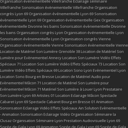
Organisation événementielle Villefranche
Eclairage séminaire
Villefranche
Sonorisation évènementielle Villefranche
Organisation
congrès Lyon 69
Organisation événementielle Lyon 69
Sonorisation
évènementielle Lyon 69
Organisation événementielle Gex
Organisation
événementielle Divonne les bains
Sonorisation évènementielle Divonne
les bains
Organisation congrès Lyon
Organisation événementielle Lyon
Sonorisation évènementielle Lyon
Organisation congrès Vienne
Organisation événementielle Vienne
Sonorisation évènementielle Vienne
Location de Matériel Son Lumière Grenoble 38
Location de Matériel Son
Lumière pour Evènementiel Annecy
Location Son Lumière Vidéo Effets
Spéciaux 71
Location Son Lumière Vidéo Effets Spéciaux 73
Location Son
Lumière Vidéo Effets Spéciaux 69
Location Sono Lyon
Evènementiel Lyon
Location Sono Bourg en Bresse
Location de Matériel Audio pour
Evènementiel Mâcon 71
Location de Matériel Son Lumière pour
Evènementiel Mâcon 71
Matériel Son Lumière à Louer Lyon
Prestataire
Son Lumière Lyon 69
Artistes 01
Location Eclairage Mâcon
Spectacle
Cabaret Lyon 69
Spectacle Cabaret Bourg en Bresse 01
Animation
Sonorisation Eclairage Vidéo Effets Spéciaux Ain
Solution Evènementielle
- Animation Sonorisation Eclairage Vidéo
Organisation Séminaire la
Clusaz
Organisation Séminaire Lyon
Prestation Audiovisuelle Lyon 69
Soirée de Gala Lyon 69
Animation Soirée de Gala Lyon 69
Soirée de Gala