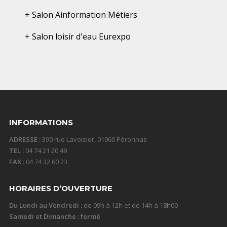
+ Salon Ainformation Métiers
+ Salon loisir d'eau Eurexpo
INFORMATIONS
ADRESSE :
390 rue Lavoisier, 01960 Péronnas
TEL :
04 74 21 20 49
FAX :
04 74 32 60 23
HORAIRES D’OUVERTURE
Du Lundi au Vendredi :
de 09h à 12h et de 14h à 18h00
Samedi et Dimanche : fermé