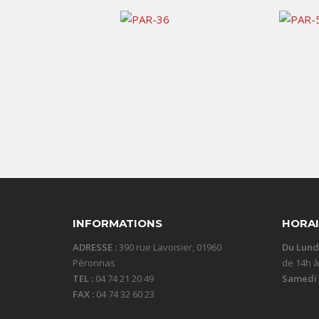
8,00
€
TTC / jour
3,00
€
TTC / jour
INFORMATIONS
HORAI
ADRESSE :
390 rue Lavoisier, 01960
Du Lund
Péronnas
de 14h 
TEL :
04 74 21 20 49
Samedi 
FAX :
04 74 32 60 23