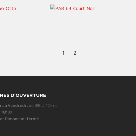
15,00
€
80,00
€
TTC / jour
TTC / jour
4,00
€
TTC / jour
5,00
€
TTC / jour
1
2
RES D’OUVERTURE
i au Vendredi :
de 09h à 12h et
à 18h00
et Dimanche : fermé