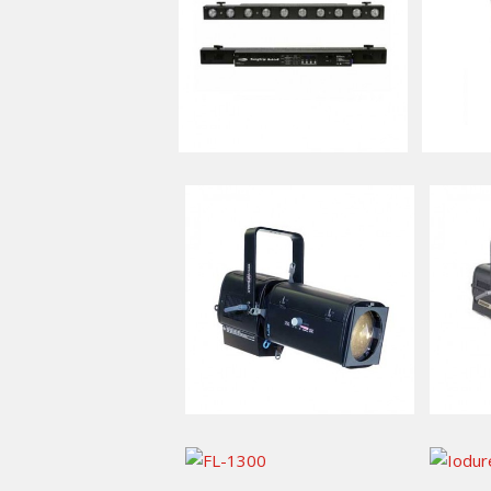
40,00
€
TTC / jour
20,00
€
TTC / jour