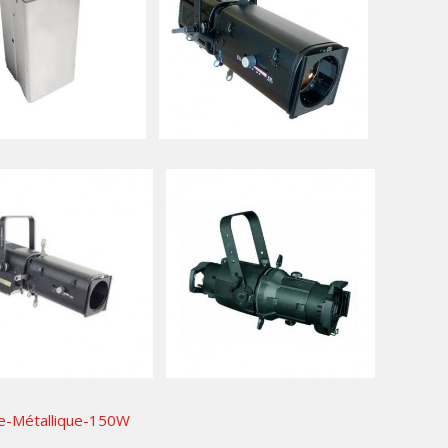
40,00
€
TTC / jour
15,00
€
TTC / jour
15,00
€
15,00
€
TTC / jour
TTC / jour