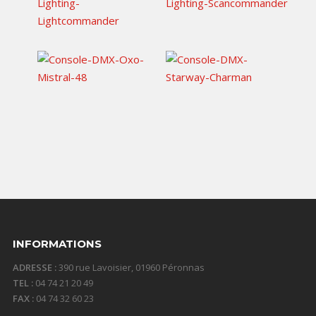
360,00
€
TTC / jour
156,00
€
156,00
€
TTC / jour
TTC / jour
65,00
€
25,00
€
TTC / jour
TTC / jour
INFORMATIONS
ADRESSE :
390 rue Lavoisier, 01960 Péronnas
TEL :
04 74 21 20 49
FAX :
04 74 32 60 23