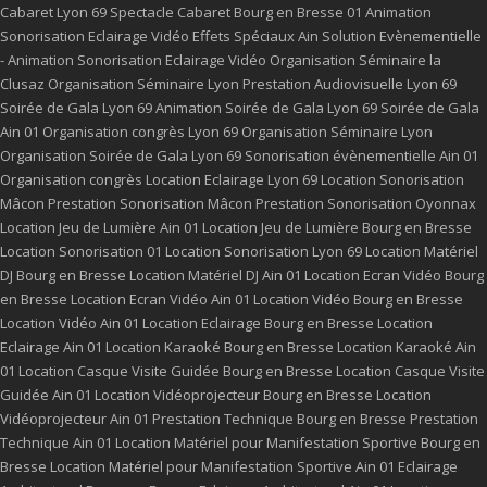
Cabaret Lyon 69
Spectacle Cabaret Bourg en Bresse 01
Animation
Sonorisation Eclairage Vidéo Effets Spéciaux Ain
Solution Evènementielle
- Animation Sonorisation Eclairage Vidéo
Organisation Séminaire la
Clusaz
Organisation Séminaire Lyon
Prestation Audiovisuelle Lyon 69
Soirée de Gala Lyon 69
Animation Soirée de Gala Lyon 69
Soirée de Gala
Ain 01
Organisation congrès Lyon 69
Organisation Séminaire Lyon
Organisation Soirée de Gala Lyon 69
Sonorisation évènementielle Ain 01
Organisation congrès
Location Eclairage Lyon 69
Location Sonorisation
Mâcon
Prestation Sonorisation Mâcon
Prestation Sonorisation Oyonnax
Location Jeu de Lumière Ain 01
Location Jeu de Lumière Bourg en Bresse
Location Sonorisation 01
Location Sonorisation Lyon 69
Location Matériel
DJ Bourg en Bresse
Location Matériel DJ Ain 01
Location Ecran Vidéo Bourg
en Bresse
Location Ecran Vidéo Ain 01
Location Vidéo Bourg en Bresse
Location Vidéo Ain 01
Location Eclairage Bourg en Bresse
Location
Eclairage Ain 01
Location Karaoké Bourg en Bresse
Location Karaoké Ain
01
Location Casque Visite Guidée Bourg en Bresse
Location Casque Visite
Guidée Ain 01
Location Vidéoprojecteur Bourg en Bresse
Location
Vidéoprojecteur Ain 01
Prestation Technique Bourg en Bresse
Prestation
Technique Ain 01
Location Matériel pour Manifestation Sportive Bourg en
Bresse
Location Matériel pour Manifestation Sportive Ain 01
Eclairage