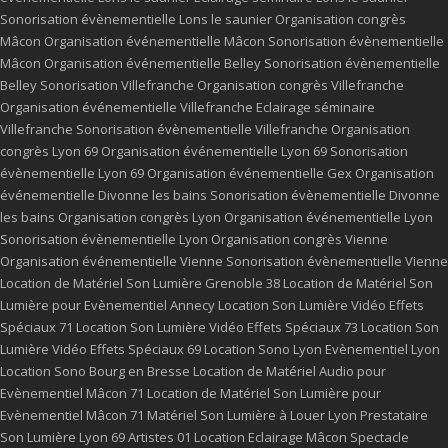
Sonorisation évènementielle Lons le saunier
Organisation congrès
Mâcon
Organisation événementielle Mâcon
Sonorisation évènementielle
Mâcon
Organisation événementielle Belley
Sonorisation évènementielle
Belley
Sonorisation Villefranche
Organisation congrès Villefranche
Organisation événementielle Villefranche
Eclairage séminaire
Villefranche
Sonorisation évènementielle Villefranche
Organisation
congrès Lyon 69
Organisation événementielle Lyon 69
Sonorisation
évènementielle Lyon 69
Organisation événementielle Gex
Organisation
événementielle Divonne les bains
Sonorisation évènementielle Divonne
les bains
Organisation congrès Lyon
Organisation événementielle Lyon
Sonorisation évènementielle Lyon
Organisation congrès Vienne
Organisation événementielle Vienne
Sonorisation évènementielle Vienne
Location de Matériel Son Lumière Grenoble 38
Location de Matériel Son
Lumière pour Evènementiel Annecy
Location Son Lumière Vidéo Effets
Spéciaux 71
Location Son Lumière Vidéo Effets Spéciaux 73
Location Son
Lumière Vidéo Effets Spéciaux 69
Location Sono Lyon
Evènementiel Lyon
Location Sono Bourg en Bresse
Location de Matériel Audio pour
Evènementiel Mâcon 71
Location de Matériel Son Lumière pour
Evènementiel Mâcon 71
Matériel Son Lumière à Louer Lyon
Prestataire
Son Lumière Lyon 69
Artistes 01
Location Eclairage Mâcon
Spectacle