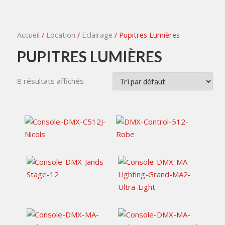
Accueil
/
Location
/
Eclairage
/ Pupitres Lumières
PUPITRES LUMIÈRES
8 résultats affichés
25,00
€
TTC / jour
50,00
€
TTC / jour
55,00
€
TTC / jour