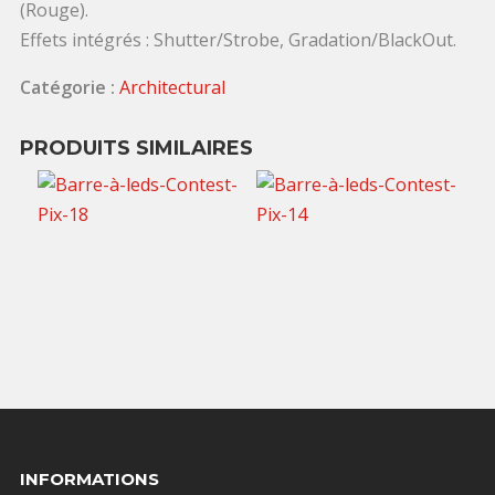
(Rouge).
Effets intégrés : Shutter/Strobe, Gradation/BlackOut.
Catégorie :
Architectural
PRODUITS SIMILAIRES
60,00
€
40,00
€
TTC / jour
TTC / jour
INFORMATIONS