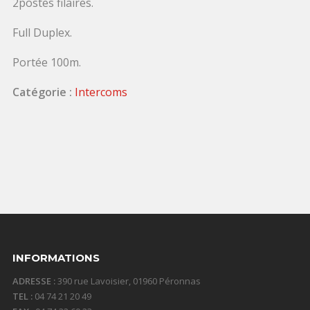
2postes filaires.
Full Duplex.
Portée 100m.
Catégorie :
Intercoms
INFORMATIONS
ADRESSE :
390 rue Lavoisier, 01960 Péronnas
TEL :
04 74 21 20 49