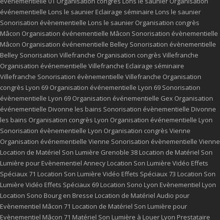
événementielle 01
Organisation congrès Lons le saunier
Organisation
événementielle Lons le saunier
Eclairage séminaire Lons le saunier
Sonorisation évènementielle Lons le saunier
Organisation congrès
Mâcon
Organisation événementielle Mâcon
Sonorisation évènementielle
Mâcon
Organisation événementielle Belley
Sonorisation évènementielle
Belley
Sonorisation Villefranche
Organisation congrès Villefranche
Organisation événementielle Villefranche
Eclairage séminaire
Villefranche
Sonorisation évènementielle Villefranche
Organisation
congrès Lyon 69
Organisation événementielle Lyon 69
Sonorisation
évènementielle Lyon 69
Organisation événementielle Gex
Organisation
événementielle Divonne les bains
Sonorisation évènementielle Divonne
les bains
Organisation congrès Lyon
Organisation événementielle Lyon
Sonorisation évènementielle Lyon
Organisation congrès Vienne
Organisation événementielle Vienne
Sonorisation évènementielle Vienne
Location de Matériel Son Lumière Grenoble 38
Location de Matériel Son
Lumière pour Evènementiel Annecy
Location Son Lumière Vidéo Effets
Spéciaux 71
Location Son Lumière Vidéo Effets Spéciaux 73
Location Son
Lumière Vidéo Effets Spéciaux 69
Location Sono Lyon
Evènementiel Lyon
Location Sono Bourg en Bresse
Location de Matériel Audio pour
Evènementiel Mâcon 71
Location de Matériel Son Lumière pour
Evènementiel Mâcon 71
Matériel Son Lumière à Louer Lyon
Prestataire