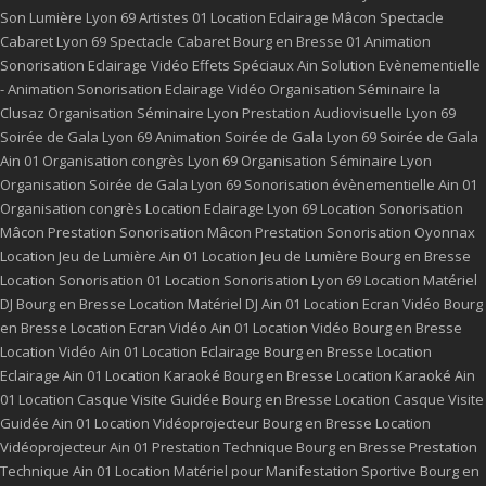
Son Lumière Lyon 69
Artistes 01
Location Eclairage Mâcon
Spectacle
Cabaret Lyon 69
Spectacle Cabaret Bourg en Bresse 01
Animation
Sonorisation Eclairage Vidéo Effets Spéciaux Ain
Solution Evènementielle
- Animation Sonorisation Eclairage Vidéo
Organisation Séminaire la
Clusaz
Organisation Séminaire Lyon
Prestation Audiovisuelle Lyon 69
Soirée de Gala Lyon 69
Animation Soirée de Gala Lyon 69
Soirée de Gala
Ain 01
Organisation congrès Lyon 69
Organisation Séminaire Lyon
Organisation Soirée de Gala Lyon 69
Sonorisation évènementielle Ain 01
Organisation congrès
Location Eclairage Lyon 69
Location Sonorisation
Mâcon
Prestation Sonorisation Mâcon
Prestation Sonorisation Oyonnax
Location Jeu de Lumière Ain 01
Location Jeu de Lumière Bourg en Bresse
Location Sonorisation 01
Location Sonorisation Lyon 69
Location Matériel
DJ Bourg en Bresse
Location Matériel DJ Ain 01
Location Ecran Vidéo Bourg
en Bresse
Location Ecran Vidéo Ain 01
Location Vidéo Bourg en Bresse
Location Vidéo Ain 01
Location Eclairage Bourg en Bresse
Location
Eclairage Ain 01
Location Karaoké Bourg en Bresse
Location Karaoké Ain
01
Location Casque Visite Guidée Bourg en Bresse
Location Casque Visite
Guidée Ain 01
Location Vidéoprojecteur Bourg en Bresse
Location
Vidéoprojecteur Ain 01
Prestation Technique Bourg en Bresse
Prestation
Technique Ain 01
Location Matériel pour Manifestation Sportive Bourg en