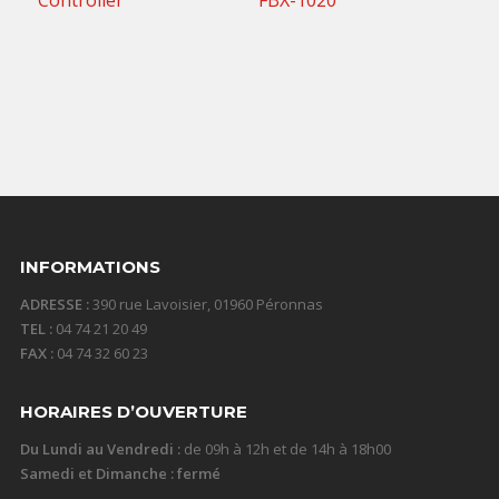
20,00
€
30,00
€
TTC / jour
TTC / jour
INFORMATIONS
ADRESSE :
390 rue Lavoisier, 01960 Péronnas
TEL :
04 74 21 20 49
FAX :
04 74 32 60 23
HORAIRES D’OUVERTURE
Du Lundi au Vendredi :
de 09h à 12h et de 14h à 18h00
Samedi et Dimanche : fermé