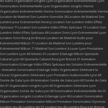
les bains
Organisation congrès Lyon
Organisation événementielle Lyon
Sonorisation évènementielle Lyon
Organisation congrès Vienne
Organisation événementielle Vienne
Sonorisation évènementielle Vienne
Location de Matériel Son Lumière Grenoble 38
Location de Matériel Son
Lumière pour Evènementiel Annecy
Location Son Lumière Vidéo Effets
Spéciaux 71
Location Son Lumière Vidéo Effets Spéciaux 73
Location Son
Lumière Vidéo Effets Spéciaux 69
Location Sono Lyon
Evènementiel Lyon
Location Sono Bourg en Bresse
Location de Matériel Audio pour
Evènementiel Mâcon 71
Location de Matériel Son Lumière pour
Evènementiel Mâcon 71
Matériel Son Lumière à Louer Lyon
Prestataire
Son Lumière Lyon 69
Artistes 01
Location Eclairage Mâcon
Spectacle
Cabaret Lyon 69
Spectacle Cabaret Bourg en Bresse 01
Animation
Sonorisation Eclairage Vidéo Effets Spéciaux Ain
Solution Evènementielle
- Animation Sonorisation Eclairage Vidéo
Organisation Séminaire la
Clusaz
Organisation Séminaire Lyon
Prestation Audiovisuelle Lyon 69
Soirée de Gala Lyon 69
Animation Soirée de Gala Lyon 69
Soirée de Gala
Ain 01
Organisation congrès Lyon 69
Organisation Séminaire Lyon
Organisation Soirée de Gala Lyon 69
Sonorisation évènementielle Ain 01
Organisation congrès
Location Eclairage Lyon 69
Location Sonorisation
Mâcon
Prestation Sonorisation Mâcon
Prestation Sonorisation Oyonnax
Location Jeu de Lumière Ain 01
Location Jeu de Lumière Bourg en Bresse