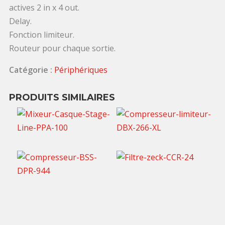
actives 2 in x 4 out.
Delay.
Fonction limiteur.
Routeur pour chaque sortie.
Catégorie :
Périphériques
PRODUITS SIMILAIRES
20,00
€
TTC / jour
25,00
€
TTC / jour
30,00
€
30,00
€
TTC / jour
TTC / jour