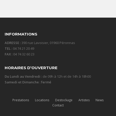
INFORMATIONS
ADRESSE :
390 rue Lavoisier, 01960 Péronnas
TEL :
04 74 21 20 49
FAX :
04 74 32 60 23
HORAIRES D’OUVERTURE
Du Lundi au Vendredi :
de 09h à 12h et de 14h à 18h00
Samedi et Dimanche : fermé
Prestations
Locations
Destockage
Artistes
News
Contact