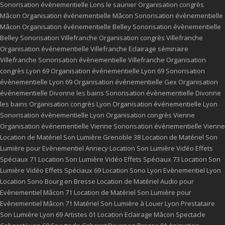
Sonorisation évènementielle Lons le saunier
Organisation congrès
Mâcon
Organisation événementielle Mâcon
Sonorisation évènementielle
Mâcon
Organisation événementielle Belley
Sonorisation évènementielle
Belley
Sonorisation Villefranche
Organisation congrès Villefranche
Organisation événementielle Villefranche
Eclairage séminaire
Villefranche
Sonorisation évènementielle Villefranche
Organisation
congrès Lyon 69
Organisation événementielle Lyon 69
Sonorisation
évènementielle Lyon 69
Organisation événementielle Gex
Organisation
événementielle Divonne les bains
Sonorisation évènementielle Divonne
les bains
Organisation congrès Lyon
Organisation événementielle Lyon
Sonorisation évènementielle Lyon
Organisation congrès Vienne
Organisation événementielle Vienne
Sonorisation évènementielle Vienne
Location de Matériel Son Lumière Grenoble 38
Location de Matériel Son
Lumière pour Evènementiel Annecy
Location Son Lumière Vidéo Effets
Spéciaux 71
Location Son Lumière Vidéo Effets Spéciaux 73
Location Son
Lumière Vidéo Effets Spéciaux 69
Location Sono Lyon
Evènementiel Lyon
Location Sono Bourg en Bresse
Location de Matériel Audio pour
Evènementiel Mâcon 71
Location de Matériel Son Lumière pour
Evènementiel Mâcon 71
Matériel Son Lumière à Louer Lyon
Prestataire
Son Lumière Lyon 69
Artistes 01
Location Eclairage Mâcon
Spectacle