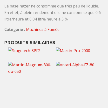
La base•hazer ne consomme que très peu de liquide.
En effet, à plein rendement elle ne consomme que 0,6
litre/heure et 0,04 litre/heure à 5 %.
Catégorie :
Machines à Fumée
PRODUITS SIMILAIRES
35,00
€
70,00
€
TTC / jour
TTC / jour
20,00
€
TTC / jour
25,00
€
TTC / jour