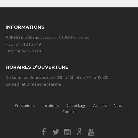
INFORMATIONS
ADRESSE :
390 rue Lavoisier, 01960 Péronnas
TEL :
04 74 21 20 49
FAX :
04 74 32 60 23
HORAIRES D’OUVERTURE
Du Lundi au Vendredi :
de 09h à 12h et de 14h à 18h00
Samedi et Dimanche : fermé
Prestations
Locations
Destockage
Artistes
News
Contact