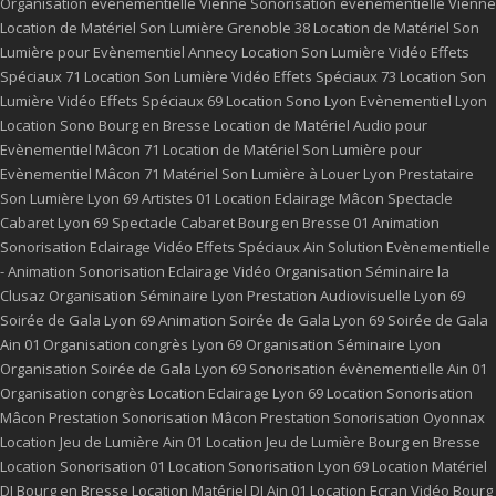
Organisation événementielle Vienne
Sonorisation évènementielle Vienne
Location de Matériel Son Lumière Grenoble 38
Location de Matériel Son
Lumière pour Evènementiel Annecy
Location Son Lumière Vidéo Effets
Spéciaux 71
Location Son Lumière Vidéo Effets Spéciaux 73
Location Son
Lumière Vidéo Effets Spéciaux 69
Location Sono Lyon
Evènementiel Lyon
Location Sono Bourg en Bresse
Location de Matériel Audio pour
Evènementiel Mâcon 71
Location de Matériel Son Lumière pour
Evènementiel Mâcon 71
Matériel Son Lumière à Louer Lyon
Prestataire
Son Lumière Lyon 69
Artistes 01
Location Eclairage Mâcon
Spectacle
Cabaret Lyon 69
Spectacle Cabaret Bourg en Bresse 01
Animation
Sonorisation Eclairage Vidéo Effets Spéciaux Ain
Solution Evènementielle
- Animation Sonorisation Eclairage Vidéo
Organisation Séminaire la
Clusaz
Organisation Séminaire Lyon
Prestation Audiovisuelle Lyon 69
Soirée de Gala Lyon 69
Animation Soirée de Gala Lyon 69
Soirée de Gala
Ain 01
Organisation congrès Lyon 69
Organisation Séminaire Lyon
Organisation Soirée de Gala Lyon 69
Sonorisation évènementielle Ain 01
Organisation congrès
Location Eclairage Lyon 69
Location Sonorisation
Mâcon
Prestation Sonorisation Mâcon
Prestation Sonorisation Oyonnax
Location Jeu de Lumière Ain 01
Location Jeu de Lumière Bourg en Bresse
Location Sonorisation 01
Location Sonorisation Lyon 69
Location Matériel
DJ Bourg en Bresse
Location Matériel DJ Ain 01
Location Ecran Vidéo Bourg