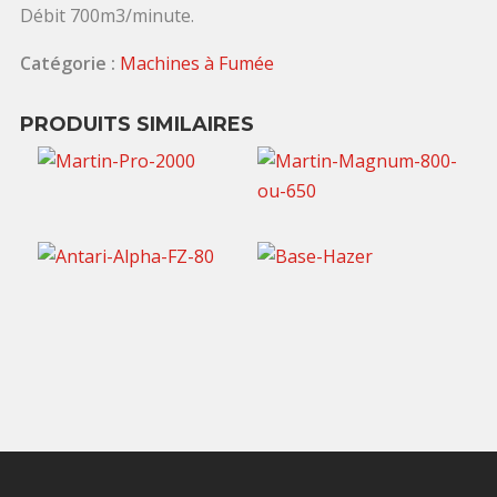
Débit 700m3/minute.
Catégorie :
Machines à Fumée
PRODUITS SIMILAIRES
70,00
€
TTC / jour
25,00
€
TTC / jour
80,00
€
TTC / jour
20,00
€
TTC / jour