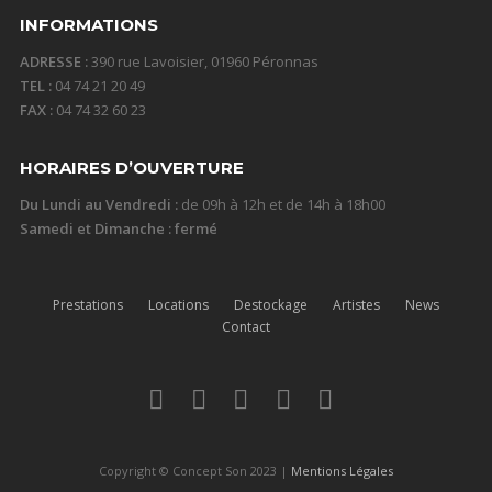
INFORMATIONS
ADRESSE :
390 rue Lavoisier, 01960 Péronnas
TEL :
04 74 21 20 49
FAX :
04 74 32 60 23
HORAIRES D’OUVERTURE
Du Lundi au Vendredi :
de 09h à 12h et de 14h à 18h00
Samedi et Dimanche : fermé
Prestations
Locations
Destockage
Artistes
News
Contact
Copyright © Concept Son 2023 |
Mentions Légales