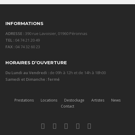
INFORMATIONS
ADRESSE :
390 rue Lavoisier, 01960 Péronnas
TEL :
04 74 21 20 49
FAX :
04 74 32 60 23
HORAIRES D’OUVERTURE
Du Lundi au Vendredi :
de 09h à 12h et de 14h à 18h00
Samedi et Dimanche : fermé
Prestations
Locations
Destockage
Artistes
News
Contact