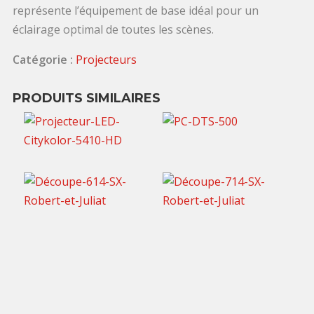
représente l’équipement de base idéal pour un
éclairage optimal de toutes les scènes.
Catégorie :
Projecteurs
PRODUITS SIMILAIRES
6,00
€
TTC / jour
200,00
€
TTC / jour
15,00
€
20,00
€
TTC / jour
TTC / jour