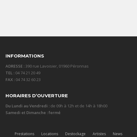
INFORMATIONS
ADRESSE :
390 rue Lavoisier, 01960 Péronnas
TEL :
04 74 21 20 49
FAX :
04 74 32 60 23
HORAIRES D’OUVERTURE
Du Lundi au Vendredi :
de 09h à 12h et de 14h à 18h00
Samedi et Dimanche : fermé
Prestations
Locations
Destockage
Artistes
News