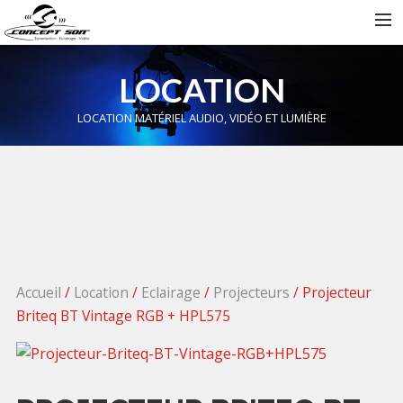
ACCUEIL
LOCATION
DESTOCKAGE
LOCATION MATÉRIEL AUDIO, VIDÉO ET LUMIÈRE
ARTISTES
NEWS
CONTACT
RECHERCHE
Accueil
/
Location
/
Eclairage
/
Projecteurs
/ Projecteur
Briteq BT Vintage RGB + HPL575