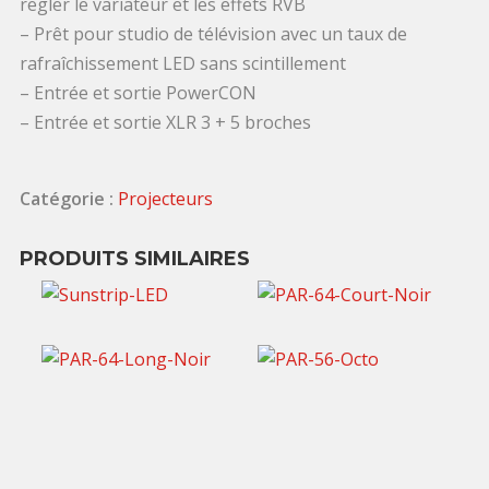
regler le variateur et les effets RVB
– Prêt pour studio de télévision avec un taux de
rafraîchissement LED sans scintillement
– Entrée et sortie PowerCON
– Entrée et sortie XLR 3 + 5 broches
Catégorie :
Projecteurs
PRODUITS SIMILAIRES
60,00
€
TTC / jour
5,00
€
TTC / jour
4,00
€
TTC / jour
5,00
€
TTC / jour