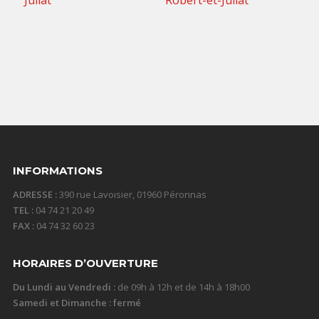
TTC / jour
10,00
€
15,00
€
TTC / jour
TTC / jour
INFORMATIONS
ADRESSE :
390 rue Lavoisier, 01960 Péronnas
TEL :
04 74 21 20 49
FAX :
04 74 32 60 23
HORAIRES D’OUVERTURE
Du Lundi au Vendredi :
de 09h à 12h et de 14h à 18h00
Samedi et Dimanche : fermé